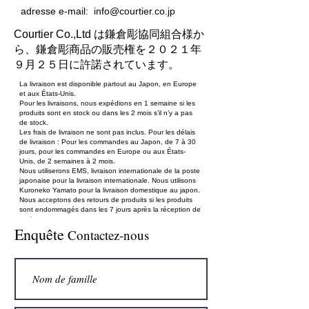
adresse e-mail:
info@courtier.co.jp
Courtier Co.,Ltd は鎌倉彫協同組合様か
ら、鎌倉彫商品の販売権を２０２１年
９月２５日に許諾されています。
La livraison est disponible partout au Japon, en Europe
et aux États-Unis.
Pour les livraisons, nous expédions en 1 semaine si les
produits sont en stock ou dans les 2 mois s’il n’y a pas
de stock.
Les frais de livraison ne sont pas inclus. Pour les délais
de livraison : Pour les commandes au Japon, de 7 à 30
jours, pour les commandes en Europe ou aux États-
Unis, de 2 semaines à 2 mois.
Nous utiliserons EMS, livraison internationale de la poste
japonaise pour la livraison internationale. Nous utilisons
Kuroneko Yamato pour la livraison domestique au japon.
Nous acceptons des retours de produits si les produits
sont endommagés dans les 7 jours après la réception de
ceci.
Enquête
Pour les commandes en Europe ou aux États-Unis,
Contactez-nous
suivre le site :
http://kamakurabori-oversea.com
Moyens de paiement acceptés : Carte de crédit