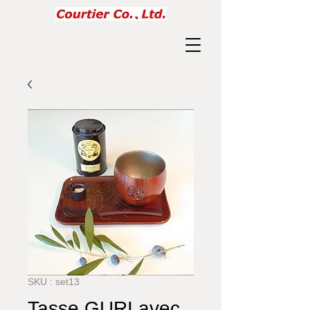
SKU : set13
Tasse GURI avec