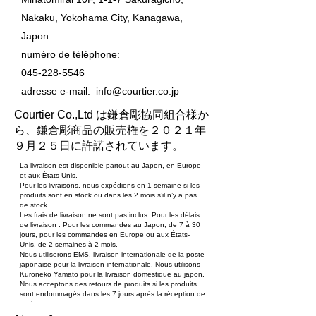
Nakaku, Yokohama City, Kanagawa,
Japon
numéro de téléphone:
045-228-5546
adresse e-mail:
info@courtier.co.jp
Courtier Co.,Ltd は鎌倉彫協同組合様か
ら、鎌倉彫商品の販売権を２０２１年
９月２５日に許諾されています。
La livraison est disponible partout au Japon, en Europe
et aux États-Unis.
Pour les livraisons, nous expédions en 1 semaine si les
produits sont en stock ou dans les 2 mois s’il n’y a pas
de stock.
Les frais de livraison ne sont pas inclus. Pour les délais
de livraison : Pour les commandes au Japon, de 7 à 30
jours, pour les commandes en Europe ou aux États-
Unis, de 2 semaines à 2 mois.
Nous utiliserons EMS, livraison internationale de la poste
japonaise pour la livraison internationale. Nous utilisons
Kuroneko Yamato pour la livraison domestique au japon.
Nous acceptons des retours de produits si les produits
sont endommagés dans les 7 jours après la réception de
ceci.
Pour les commandes en Europe ou aux États-Unis,