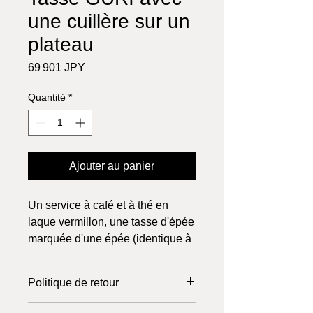
une cuillère sur un
plateau
Prix
69 901 JPY
Quantité
*
Ajouter au panier
Un service à café et à thé en
laque vermillon, une tasse d'épée
marquée d'une épée (identique à
celle de M. Shiraishi) et une
cuillère peinte en vermillon sur un
Politique de retour
plateau avec un motif
d'arabesque.
Les retours ne peuvent être effectués