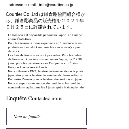
adresse e-mail:
info@courtier.co.jp
Courtier Co.,Ltd は鎌倉彫協同組合様か
ら、鎌倉彫商品の販売権を２０２１年
９月２５日に許諾されています。
La livraison est disponible partout au Japon, en Europe
et aux États-Unis.
Pour les livraisons, nous expédions en 1 semaine si les
produits sont en stock ou dans les 2 mois s’il n’y a pas
de stock.
Les frais de livraison ne sont pas inclus. Pour les délais
de livraison : Pour les commandes au Japon, de 7 à 30
jours, pour les commandes en Europe ou aux États-
Unis, de 2 semaines à 2 mois.
Nous utiliserons EMS, livraison internationale de la poste
japonaise pour la livraison internationale. Nous utilisons
Kuroneko Yamato pour la livraison domestique au japon.
Nous acceptons des retours de produits si les produits
sont endommagés dans les 7 jours après la réception de
ceci.
Enquête
Pour les commandes en Europe ou aux États-Unis,
Contactez-nous
suivre le site :
http://kamakurabori-oversea.com
Moyens de paiement acceptés : Carte de crédit